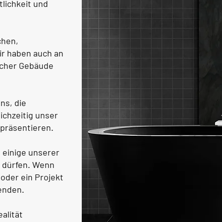
lichkeit und
chen,
r haben auch an
licher Gebäude
ns, die
ichzeitig unser
 präsentieren.
, einige unserer
u dürfen. Wenn
oder ein Projekt
enden.
alität